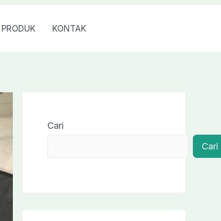
PRODUK
KONTAK
0813 7976 7040
Cari
Cari