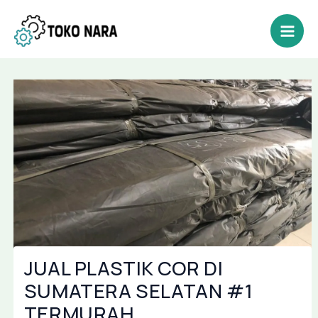
Lewati
Post
Mai
ke
navigation
Men
konten
JUAL PLASTIK COR DI
SUMATERA SELATAN #1
TERMURAH