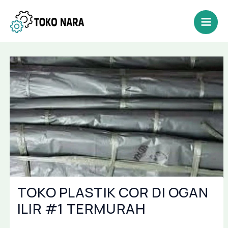
Lewati
Post
Mai
ke
navigation
Men
konten
TOKO PLASTIK COR DI OGAN
ILIR #1 TERMURAH