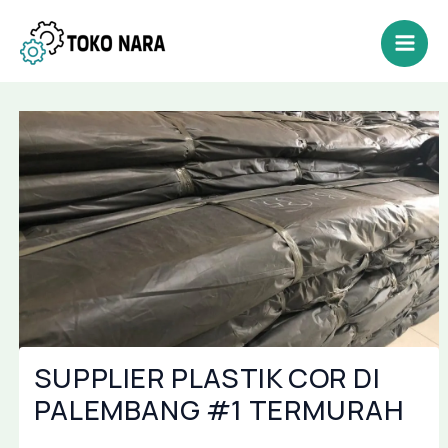
Lewati
Post
Mai
ke
navigation
Men
konten
SUPPLIER PLASTIK COR DI
PALEMBANG #1 TERMURAH