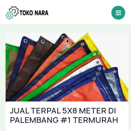
Lewati
Post
Mai
ke
navigation
Men
konten
JUAL TERPAL 5X8 METER DI
PALEMBANG #1 TERMURAH