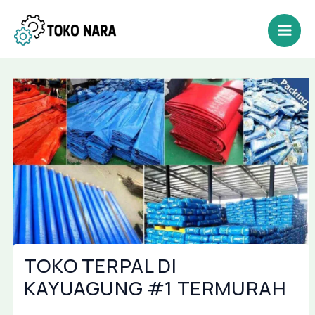
Lewati
Post
Mai
ke
navigation
Men
konten
TOKO TERPAL DI
KAYUAGUNG #1 TERMURAH