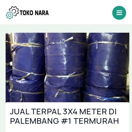
Lewati
Post
Mai
ke
navigation
Men
konten
JUAL TERPAL 3X4 METER DI
PALEMBANG #1 TERMURAH