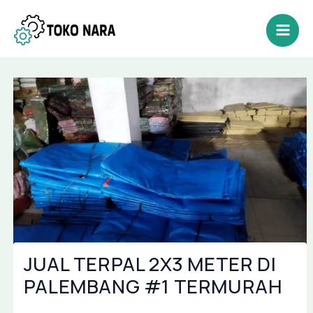
Lewati
Post
Mai
ke
navigation
Men
konten
JUAL TERPAL 2X3 METER DI
PALEMBANG #1 TERMURAH