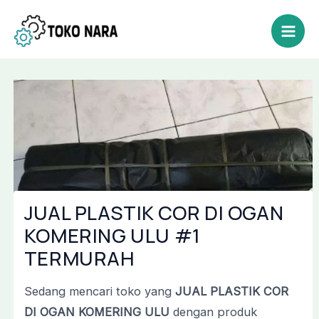
Lewati
Post
Mai
ke
navigation
Men
konten
JUAL PLASTIK COR DI OGAN
KOMERING ULU #1
TERMURAH
Sedang mencari toko yang
JUAL PLASTIK COR
DI OGAN KOMERING ULU
dengan produk