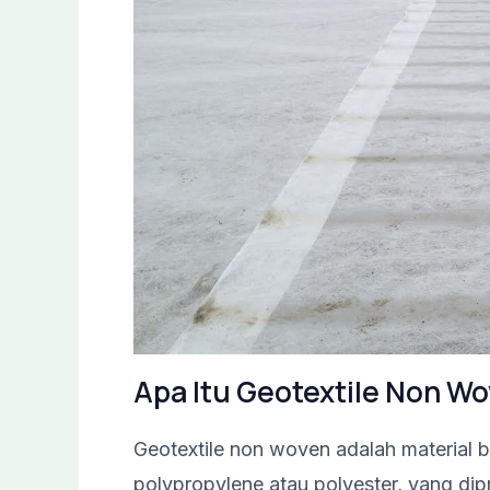
Apa Itu Geotextile Non W
Geotextile non woven adalah material be
polypropylene atau polyester, yang dip