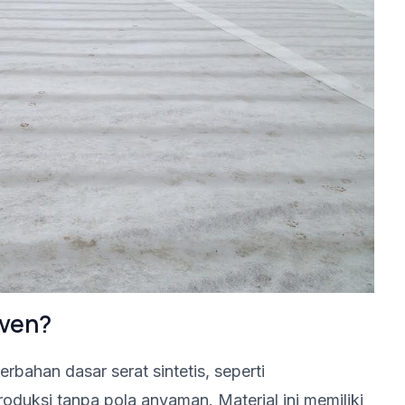
oven?
rbahan dasar serat sintetis, seperti
roduksi tanpa pola anyaman. Material ini memiliki