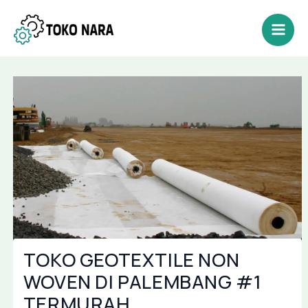
Lewati
Post
Mai
ke
navigation
Men
konten
TOKO GEOTEXTILE NON
WOVEN DI PALEMBANG #1
TERMURAH