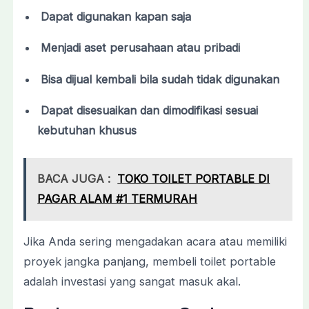
Dapat
digunakan
kapan
saja
Menjadi
aset
perusahaan
atau
pribadi
Bisa
dijual
kembali
bila
sudah
tidak
digunakan
Dapat
disesuaikan
dan
dimodifikasi
sesuai
kebutuhan
khusus
BACA JUGA :
TOKO TOILET PORTABLE DI
PAGAR ALAM #1 TERMURAH
Jika
Anda
sering
mengadakan
acara
atau
memiliki
proyek
jangka
panjang,
membeli
toilet
portable
adalah
investasi
yang
sangat
masuk
akal.