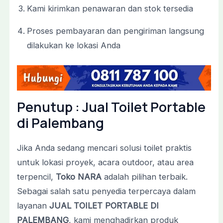
Kami
kirimkan
penawaran
dan
stok
tersedia
Proses
pembayaran
dan
pengiriman
langsung
dilakukan
ke
lokasi
Anda
Penutup : Jual Toilet Portable
di Palembang
Jika
Anda
sedang
mencari
solusi
toilet
praktis
untuk
lokasi
proyek,
acara
outdoor,
atau
area
terpencil,
Toko
NARA
adalah
pilihan
terbaik.
Sebagai
salah
satu
penyedia
terpercaya
dalam
layanan
JUAL
TOILET
PORTABLE
DI
PALEMBANG
,
kami
menghadirkan
produk