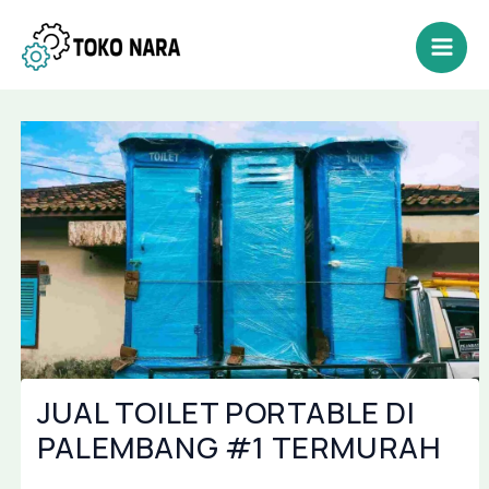
Lewati
Post
Mai
ke
navigation
Men
konten
JUAL TOILET PORTABLE DI
PALEMBANG #1 TERMURAH