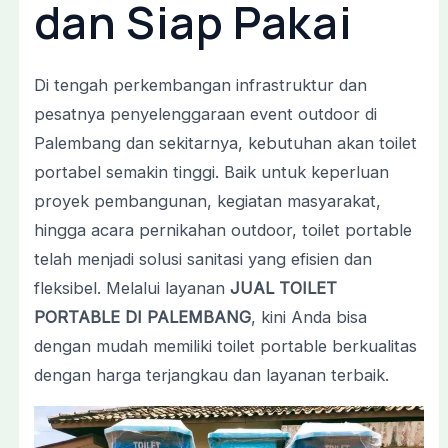
dan
Siap
Pakai
Di
tengah
perkembangan
infrastruktur
dan
pesatnya
penyelenggaraan
event
outdoor
di
Palembang
dan
sekitarnya,
kebutuhan
akan
toilet
portabel
semakin
tinggi.
Baik
untuk
keperluan
proyek
pembangunan,
kegiatan
masyarakat,
hingga
acara
pernikahan
outdoor,
toilet
portable
telah
menjadi
solusi
sanitasi
yang
efisien
dan
fleksibel.
Melalui
layanan
JUAL
TOILET
PORTABLE
DI
PALEMBANG
,
kini
Anda
bisa
dengan
mudah
memiliki
toilet
portable
berkualitas
dengan
harga
terjangkau
dan
layanan
terbaik.