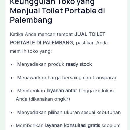
Keunggulan
Toko
yang
Menjual
Toilet
Portable
di
Palembang
Ketika
Anda
mencari
tempat
JUAL
TOILET
PORTABLE
DI
PALEMBANG
,
pastikan
Anda
memilih
toko
yang:
Menyediakan
produk
ready
stock
Menawarkan
harga
bersaing
dan
transparan
Memberikan
layanan
antar
hingga
ke
lokasi
Anda (
dikenakan
ongkir)
Menyediakan
pilihan
ukuran
sesuai
kebutuhan
Memberikan
layanan
konsultasi
gratis
sebelum