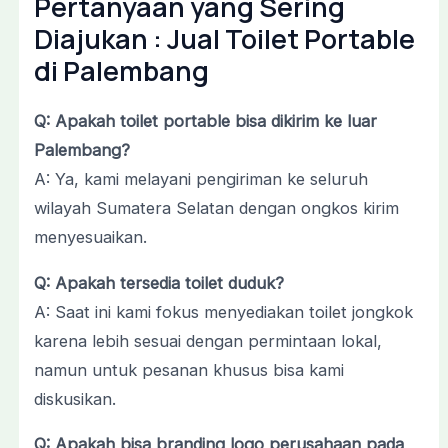
Pertanyaan
yang
Sering
Diajukan : Jual Toilet Portable
di Palembang
Q:
Apakah
toilet
portable
bisa
dikirim
ke
luar
Palembang?
A:
Ya,
kami
melayani
pengiriman
ke
seluruh
wilayah
Sumatera
Selatan
dengan
ongkos
kirim
menyesuaikan.
Q:
Apakah
tersedia
toilet
duduk?
A:
Saat
ini
kami
fokus
menyediakan
toilet
jongkok
karena
lebih
sesuai
dengan
permintaan
lokal,
namun
untuk
pesanan
khusus
bisa
kami
diskusikan.
Q:
Apakah
bisa
branding
logo
perusahaan
pada