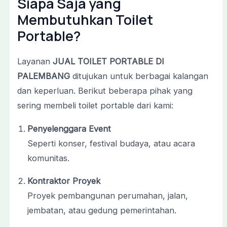
Siapa
Saja
yang
Membutuhkan
Toilet
Portable?
Layanan
JUAL
TOILET
PORTABLE
DI
PALEMBANG
ditujukan
untuk
berbagai
kalangan
dan
keperluan.
Berikut
beberapa
pihak
yang
sering
membeli
toilet
portable
dari
kami:
Penyelenggara
Event
Seperti
konser,
festival
budaya,
atau
acara
komunitas.
Kontraktor
Proyek
Proyek
pembangunan
perumahan,
jalan,
jembatan,
atau
gedung
pemerintahan.