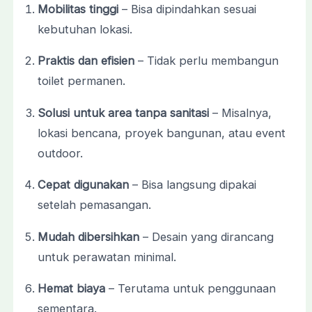
Mobilitas
tinggi
–
Bisa
dipindahkan
sesuai
kebutuhan
lokasi.
Praktis
dan
efisien
–
Tidak
perlu
membangun
toilet
permanen.
Solusi
untuk
area
tanpa
sanitasi
–
Misalnya,
lokasi
bencana,
proyek
bangunan,
atau
event
outdoor.
Cepat
digunakan
–
Bisa
langsung
dipakai
setelah
pemasangan.
Mudah
dibersihkan
–
Desain
yang
dirancang
untuk
perawatan
minimal.
Hemat
biaya
–
Terutama
untuk
penggunaan
sementara.