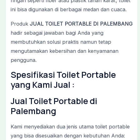
ringan
seperti
fiber
atau
plastik
tahan
karat,
toilet
ini
bisa
digunakan
di
berbagai
medan
dan
cuaca.
Produk
JUAL
TOILET
PORTABLE
DI
PALEMBANG
hadir
sebagai
jawaban
bagi
Anda
yang
membutuhkan
solusi
praktis
namun
tetap
mengutamakan
kebersihan
dan
kenyamanan
pengguna.
Spesifikasi
Toilet
Portable
yang
Kami
Jual :
Jual Toilet Portable di
Palembang
Kami
menyediakan
dua
jenis
utama
toilet
portable
yang
bisa
disesuaikan
dengan
kebutuhan
Anda: