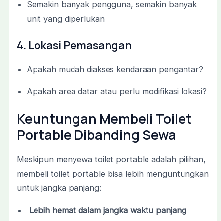
Semakin
banyak
pengguna,
semakin
banyak
unit
yang
diperlukan
4.
Lokasi
Pemasangan
Apakah
mudah
diakses
kendaraan
pengantar?
Apakah
area
datar
atau
perlu
modifikasi
lokasi?
Keuntungan
Membeli
Toilet
Portable
Dibanding
Sewa
Meskipun
menyewa
toilet
portable
adalah
pilihan,
membeli
toilet
portable
bisa
lebih
menguntungkan
untuk
jangka
panjang:
Lebih
hemat
dalam
jangka
waktu
panjang