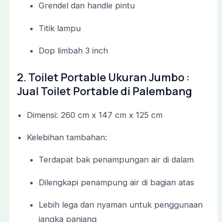
Grendel
dan
handle
pintu
Titik
lampu
Dop
limbah
3
inch
2.
Toilet
Portable
Ukuran
Jumbo :
Jual Toilet Portable di Palembang
Dimensi:
260
cm
x
147
cm
x
125
cm
Kelebihan
tambahan:
Terdapat
bak
penampungan
air
di
dalam
Dilengkapi
penampung
air
di
bagian
atas
Lebih
lega
dan
nyaman
untuk
penggunaan
jangka
panjang