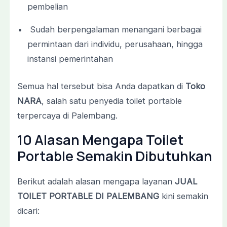
pembelian
Sudah
berpengalaman
menangani
berbagai
permintaan
dari
individu,
perusahaan,
hingga
instansi
pemerintahan
Semua
hal
tersebut
bisa
Anda
dapatkan
di
Toko
NARA
,
salah
satu
penyedia
toilet
portable
terpercaya
di
Palembang.
10
Alasan
Mengapa
Toilet
Portable
Semakin
Dibutuhkan
Berikut
adalah
alasan
mengapa
layanan
JUAL
TOILET
PORTABLE
DI
PALEMBANG
kini
semakin
dicari: