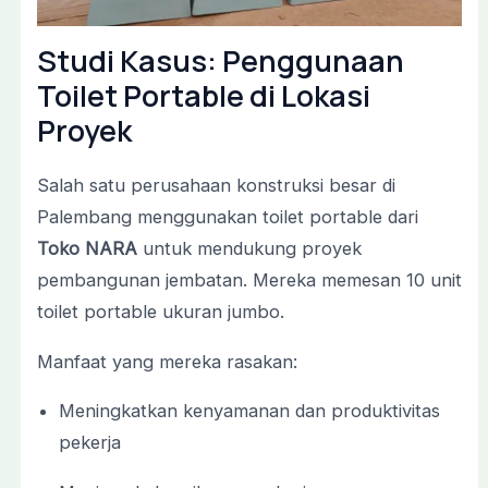
Studi
Kasus:
Penggunaan
Toilet
Portable
di
Lokasi
Proyek
Salah
satu
perusahaan
konstruksi
besar
di
Palembang
menggunakan
toilet
portable
dari
Toko
NARA
untuk
mendukung
proyek
pembangunan
jembatan.
Mereka
memesan
10
unit
toilet
portable
ukuran
jumbo.
Manfaat
yang
mereka
rasakan:
Meningkatkan
kenyamanan
dan
produktivitas
pekerja