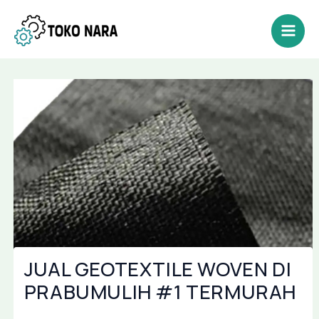
Lewati
Post
Mai
ke
navigation
Men
konten
JUAL GEOTEXTILE WOVEN DI
PRABUMULIH #1 TERMURAH