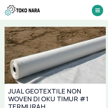
Lewati
Post
Mai
ke
navigation
Men
konten
JUAL GEOTEXTILE NON
WOVEN DI OKU TIMUR #1
TERMURAH