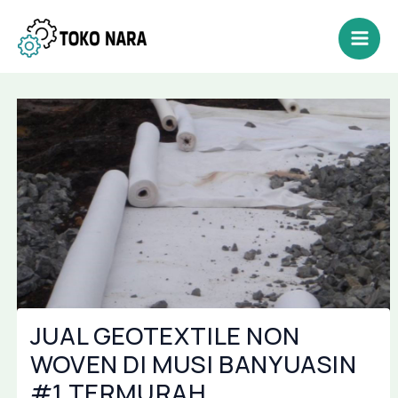
Lewati
Post
Mai
ke
navigation
Men
konten
JUAL GEOTEXTILE NON
WOVEN DI MUSI BANYUASIN
#1 TERMURAH