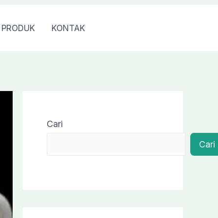
PRODUK
KONTAK
0813 7976 7040
Cari
Cari