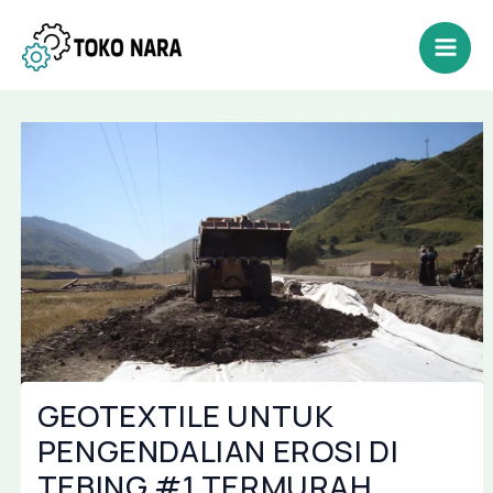
Lewati
Post
Mai
ke
navigation
Men
konten
GEOTEXTILE UNTUK
PENGENDALIAN EROSI DI
TEBING #1 TERMURAH