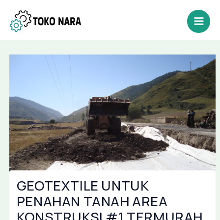
Lewati
Post
Mai
ke
navigation
Men
konten
GEOTEXTILE UNTUK
PENAHAN TANAH AREA
KONSTRUKSI #1 TERMURAH