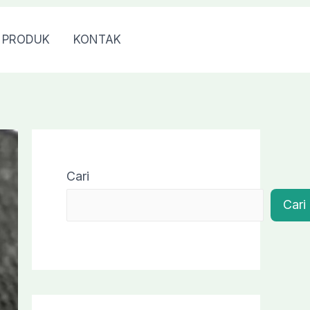
PRODUK
KONTAK
0813 7976 7040
Cari
Cari